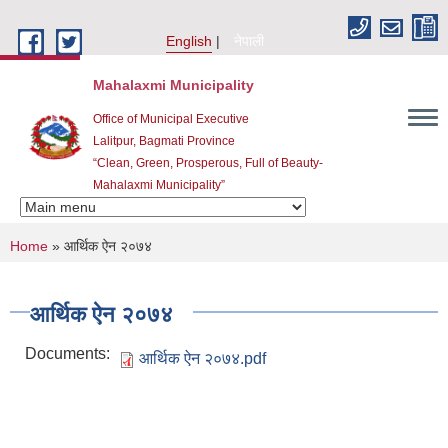
Skip to main content
English
नेपाली
Mahalaxmi Municipality
Office of Municipal Executive
Lalitpur, Bagmati Province
“Clean, Green, Prosperous, Full of Beauty-
Mahalaxmi Municipality”
You are here
Home
» आर्थिक ऐन २०७४
आर्थिक ऐन २०७४
Documents:
आर्थिक ऐन २०७४.pdf