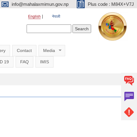
info@mahalaxmimun.gov.np
Plus code : M84X+V7J
English
नेपाली
Search form
Search
ery
Contact
Media
D 19
FAQ
IMIS