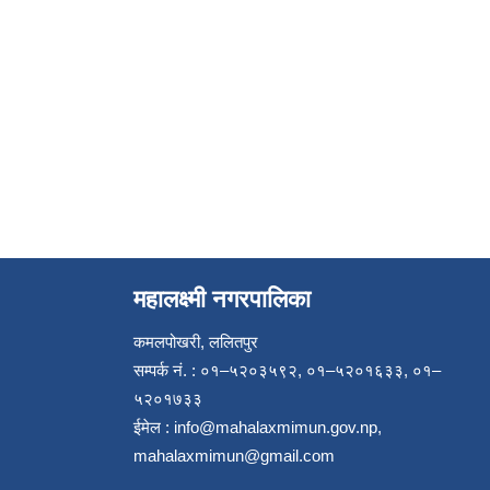
महालक्ष्मी नगरपालिका
कमलपोखरी, ललितपुर
सम्पर्क नं. : ०१–५२०३५९२, ०१–५२०१६३३, ०१–
५२०१७३३
ईमेल :
info@mahalaxmimun.gov.np
,
mahalaxmimun@gmail.com