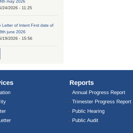
24th may 2026
6/24/2026 - 11:25
 Letter of Intent First date of
19th june 2026
6/19/2026 - 15:56
ices
Reports
ation
Annual Progress Report
ity
Trimester Progress Report
ter
Public Hearing
Letter
Public Audit