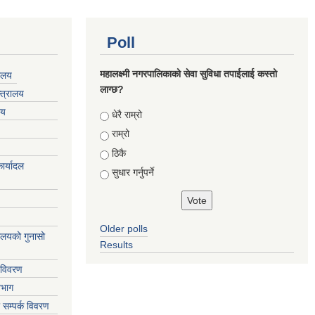
Poll
महालक्ष्मी नगरपालिकाको सेवा सुविधा तपाईलाई कस्तो
यालय
लाग्छ?
्त्रालय
लय
Choices
धेरै राम्रो
राम्रो
ठिकै
ार्यादल
सुधार गर्नुपर्ने
Older polls
्यालयको गुनासो
Results
 विवरण
िभाग
 सम्पर्क विवरण