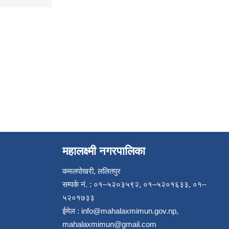
महालक्ष्मी नगरपालिका
कमलपोखरी, ललितपुर
सम्पर्क नं. : ०१–५२०३५९२, ०१–५२०१६३३, ०१–
५२०१७३३
ईमेल :
info@mahalaxmimun.gov.np
,
mahalaxmimun@gmail.com