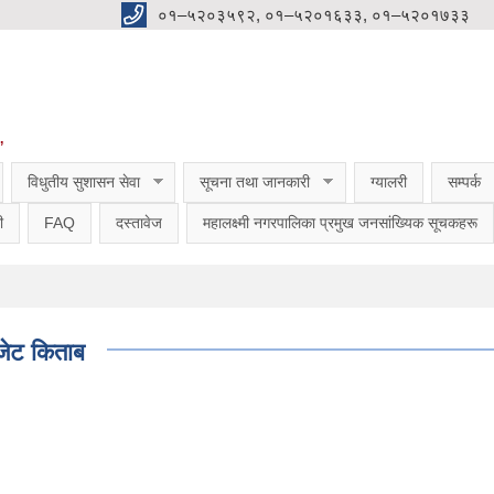
०१–५२०३५९२, ०१–५२०१६३३, ०१–५२०१७३३
”
विधुतीय सुशासन सेवा
सूचना तथा जानकारी
ग्यालरी
सम्पर्क
ी
FAQ
दस्तावेज
महालक्ष्मी नगरपालिका प्रमुख जनसांख्यिक सूचकहरू
जेट किताब