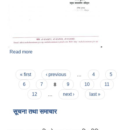
Read more
about लम्पी स्किन रोग विरुद्धको खोप लगाउने सम्बन्धी
सुचना प्रकाशित मति २०८३/०१/१०
Pages
« first
‹ previous
…
4
5
6
7
8
9
10
11
12
…
next ›
last »
सूचना तथा समाचार