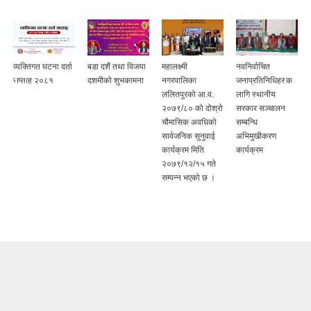
त घटना दर्ता
बडा दशैं तथा विजया
महालक्ष्मी
नवनिर्वाचित
१९ औं नगरस
 २०८१
दशमीको शुभकामना
नगरपालिका
जनाप्रतिनिधिहरुक
ललितपुरको आ.व.
लागि स्थानीय
२०७९/८० को दोश्रो
सरकार सञ्चालन
चौमासिक अवधिको
सम्बन्धि
सार्वजनिक सुनुवाई
अभिमुखीकरण
कार्यक्रम मिति
कार्यक्रम
२०७९/१२/१५ गते
सम्पन्न भएको छ ।