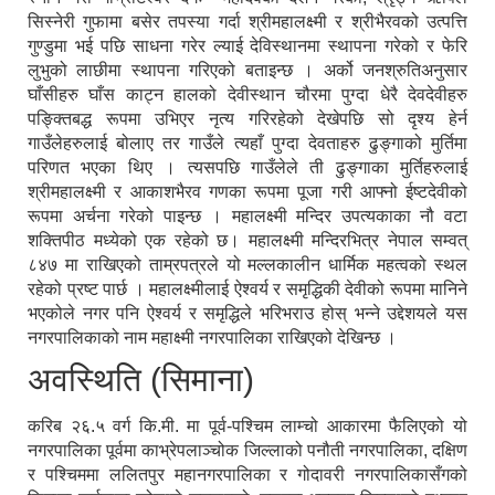
सिस्नेरी गुफामा बसेर तपस्या गर्दा श्रीमहालक्ष्मी र श्रीभैरवको उत्पत्ति
गुण्डुमा भई पछि साधना गरेर ल्याई देविस्थानमा स्थापना गरेको र फेरि
लुभुको लाछीमा स्थापना गरिएको बताइन्छ । अर्को जनश्रुतिअनुसार
घाँसीहरु घाँस काट्न हालको देवीस्थान चौरमा पुग्दा धेरै देवदेवीहरु
पङ्क्तिबद्ध रूपमा उभिएर नृत्य गरिरहेको देखेपछि सो दृश्य हेर्न
गाउँलेहरुलाई बोलाए तर गाउँले त्यहाँ पुग्दा देवताहरु ढुङ्गाको मुर्तिमा
परिणत भएका थिए । त्यसपछि गाउँलेले ती ढुङ्गाका मुर्तिहरुलाई
श्रीमहालक्ष्मी र आकाशभैरव गणका रूपमा पूजा गरी आफ्नो ईष्टदेवीको
रूपमा अर्चना गरेको पाइन्छ । महालक्ष्मी मन्दिर उपत्यकाका नौ वटा
शक्तिपीठ मध्येको एक रहेको छ। महालक्ष्मी मन्दिरभित्र नेपाल सम्वत्
८४७ मा राखिएको ताम्रपत्रले यो मल्लकालीन धार्मिक महत्वको स्थल
रहेको प्रष्ट पार्छ । महालक्ष्मीलाई ऐश्वर्य र समृद्धिकी देवीको रूपमा मानिने
भएकोले नगर पनि ऐश्वर्य र समृद्धिले भरिभराउ होस् भन्ने उद्देशयले यस
नगरपालिकाको नाम महाक्ष्मी नगरपालिका राखिएको देखिन्छ ।
अवस्थिति (सिमाना)
करिब २६.५ वर्ग कि.मी. मा पूर्व-पश्चिम लाम्चो आकारमा फैलिएको यो
नगरपालिका पूर्वमा काभ्रेपलाञ्चोक जिल्लाको पनौती नगरपालिका, दक्षिण
र पश्चिममा ललितपुर महानगरपालिका र गोदावरी नगरपालिकासँगको