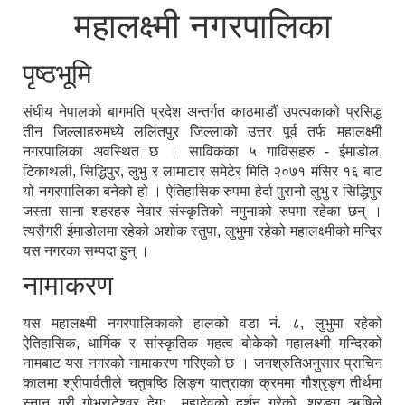
महालक्ष्मी नगरपालिका
पृष्ठभूमि
संघीय नेपालको बागमति प्रदेश अन्तर्गत काठमाडौं उपत्यकाको प्रसिद्ध
तीन जिल्लाहरुमध्ये ललितपुर जिल्लाको उत्तर पूर्व तर्फ महालक्ष्मी
नगरपालिका अवस्थित छ । साविकका ५ गाविसहरु - ईमाडोल,
टिकाथली, सिद्धिपुर, लुभु र लामाटार समेटेर मिति २०७१ मंसिर १६ बाट
यो नगरपालिका बनेको हो । ऐतिहासिक रुपमा हेर्दा पुरानो लुभु र सिद्धिपुर
जस्ता साना शहरहरु नेवार संस्कृतिको नमुनाको रुपमा रहेका छन् ।
त्यसैगरी ईमाडोलमा रहेको अशोक स्तुपा, लुभुमा रहेको महालक्ष्मीको मन्दिर
यस नगरका सम्पदा हुन् ।
नामाकरण
यस महालक्ष्मी नगरपालिकाको हालको वडा नं. ८, लुभुमा रहेको
ऐतिहासिक, धार्मिक र सांस्कृतिक महत्व बोकेको महालक्ष्मी मन्दिरको
नामबाट यस नगरको नामाकरण गरिएको छ । जनश्रुतिअनुसार प्राचिन
कालमा श्रीपार्वतीले चतुषष्ठि लिङ्ग यात्राका क्रममा गौश्रृङ्ग तीर्थमा
स्नान गरी गोभ्राटेश्वर देगः महादेवको दर्शन गरेको, श्रृङ्ग ऋषिले